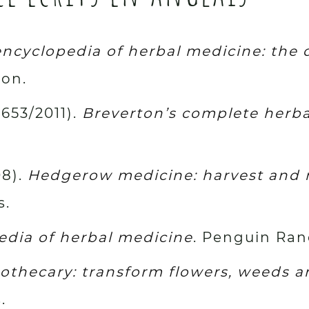
ncyclopedia of herbal medicine: the d
son.
1653/2011).
Breverton’s complete herba
08).
Hedgerow medicine: harvest and 
s.
edia of herbal medicine
. Penguin Ra
othecary: transform flowers, weeds an
.