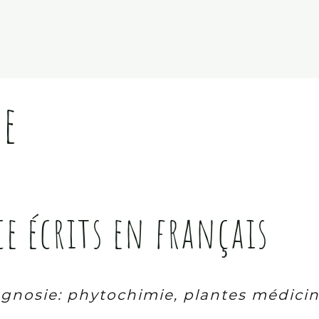
ue
e écrits en français
nosie: phytochimie, plantes médicin