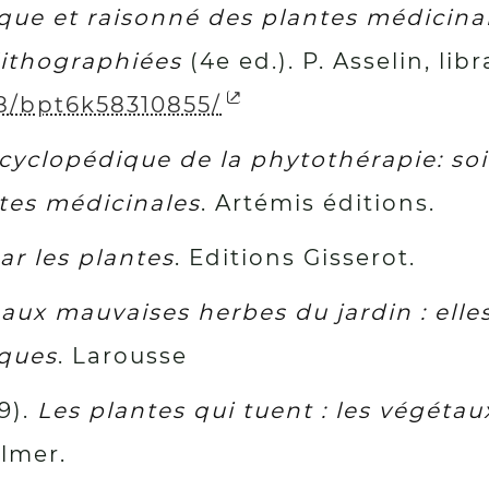
ique et raisonné des plantes médicina
lithographiées
(4e ed.). P. Asselin, li
148/bpt6k58310855/
cyclopédique de la phytothérapie: soi
ntes médicinales
. Artémis éditions.
ar les plantes
. Editions Gisserot.
ux mauvaises herbes du jardin : elles
iques
. Larousse
9).
Les plantes qui tuent : les végéta
Ulmer.