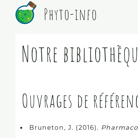
Phyto-info
Notre bibliothèq
Ouvrages de référenc
Bruneton, J. (2016).
Pharmacog