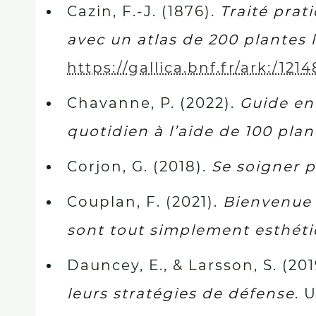
Cazin, F.-J. (1876).
Traité prat
avec un atlas de 200 plantes 
https://gallica.bnf.fr/ark:/12
Chavanne, P. (2022).
Guide en
quotidien à l’aide de 100 pla
Corjon, G. (2018).
Se soigner p
Couplan, F. (2021).
Bienvenue a
sont tout simplement esthét
Dauncey, E., & Larsson, S. (201
leurs stratégies de défense
. 