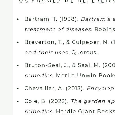
Bartram, T. (1998).
Bartram’s e
treatment of diseases
. Robin
Breverton, T., & Culpeper, N. (
and their uses
. Quercus.
Bruton-Seal, J., & Seal, M. (20
remedies
. Merlin Unwin Book
Chevallier, A. (2013).
Encyclop
Cole, B. (2022).
The garden ap
remedies
. Hardie Grant Books