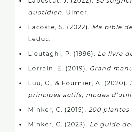
Labescat, J. (2022).
Se soigner
quotidien
. Ulmer.
Lacoste, S. (2022).
Ma bible de
Leduc.
Lieutaghi, P. (1996).
Le livre 
Lorrain, E. (2019).
Grand manu
Luu, C., & Fournier, A. (2020).
principes actifs, modes d’util
Minker, C. (2015).
200 plantes 
Minker, C. (2023).
Le guide des