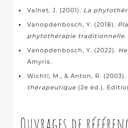
Valnet, J. (2001).
La phytothéra
Vanopdenbosch, Y. (2018).
Pl
phytothérapie traditionnelle
.
Vanopdenbosch, Y. (2022).
He
Amyris.
Wichtl, M., & Anton, R. (2003)
thérapeutique
(2e éd.). Editi
Ouvrages de référen