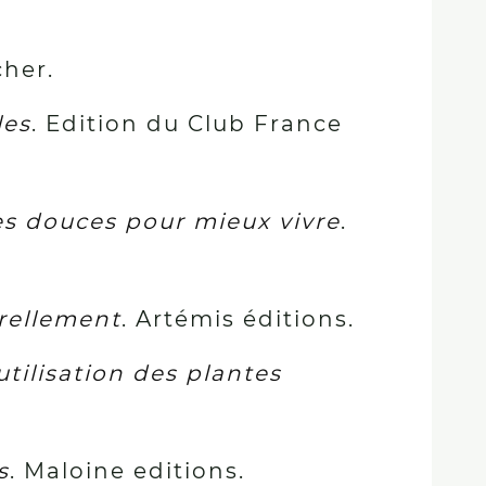
cher.
les
. Edition du Club France
tes douces pour mieux vivre
.
urellement
. Artémis éditions.
utilisation des plantes
s
. Maloine editions.