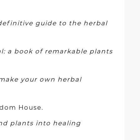
efinitive guide to the herbal
l: a book of remarkable plants
make your own herbal
ndom House.
d plants into healing