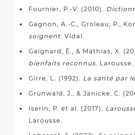
Fournier, P.-V. (2010).
Diction
Gagnon, A.-C., Groleau, P., Kors
soignent
. Vidal.
Gaignard, È., & Mathias, X. (20
bienfaits reconnus
. Larousse.
Girre, L. (1992).
La santé par l
Grünwald, J., & Jänicke, C. (2
Iserin, P. et al. (2017).
Larousse
Larousse.