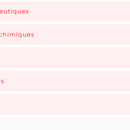
peutiques
chimiques
es